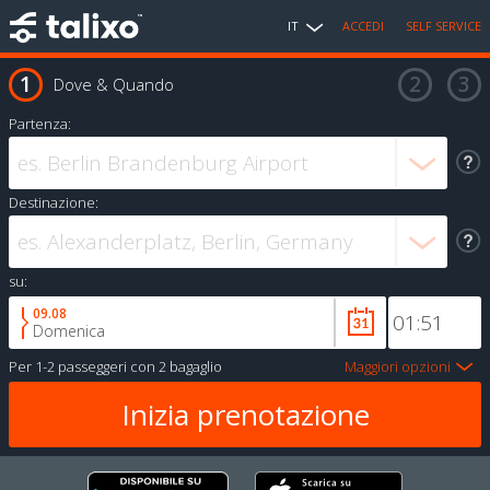
IT
ACCEDI
SELF SERVICE
Dove & Quando
Partenza:
Destinazione:
su:
09.08
Domenica
Per
1-2 passeggeri
con
2 bagaglio
Maggiori opzioni