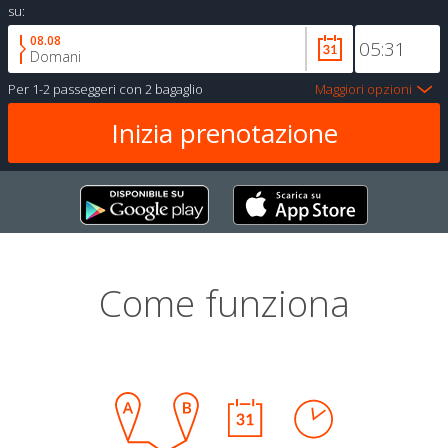
su:
08.08
Domani
Per
1-2 passeggeri
con
2 bagaglio
Maggiori opzioni
Come funziona