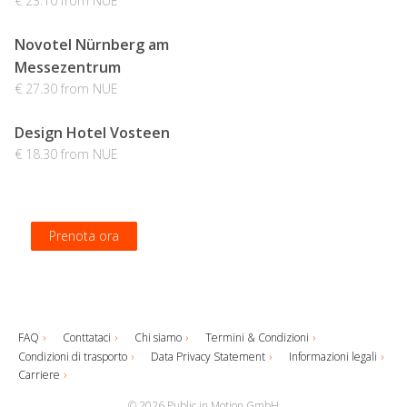
€ 23.10 from NUE
Novotel Nürnberg am
Messezentrum
€ 27.30 from NUE
Design Hotel Vosteen
€ 18.30 from NUE
Prenota ora
Prenota ora
Prenota ora
Prenota ora
FAQ
Conttataci
Chi siamo
Termini & Condizioni
Condizioni di trasporto
Data Privacy Statement
Informazioni legali
Carriere
© 2026 Public in Motion GmbH