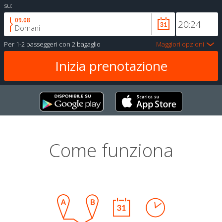
su:
09.08
Domani
Per
1-2 passeggeri
con
2 bagaglio
Maggiori opzioni
Come funziona