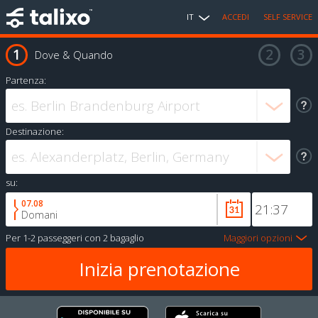
IT
ACCEDI
SELF SERVICE
Dove & Quando
Partenza:
Destinazione:
su:
07.08
Domani
Per
1-2 passeggeri
con
2 bagaglio
Maggiori opzioni