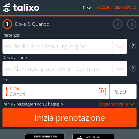
IT
ACCEDI
SELF SERVICE
Dove & Quando
Partenza:
Destinazione:
su:
10.08
Domani
Per
1-2 passeggeri
con
2 bagaglio
Maggiori opzioni