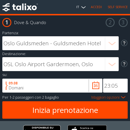
IT
ACCEDI
SELF SERVICE
Dove & Quando
Partenza:
Destinazione:
su:
09.08
Domani
Per
1-2 passeggeri
con
2 bagaglio
Maggiori opzioni