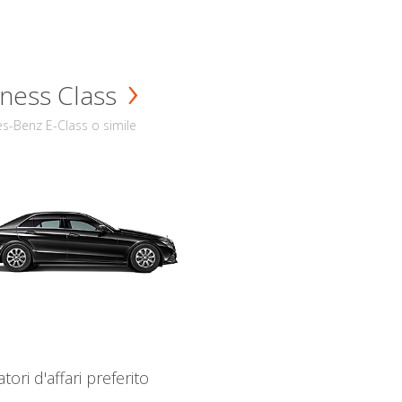
ness Class
s-Benz E-Class o simile
iatori d'affari preferito