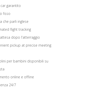
 car garantito
o fisso
ta che parli inglese
ated flight tracking
 attesa dopo l'atterraggio
nient pickup at precise meeting
olini per bambini disponibili su
sta
ento online e offline
tenza 24/7