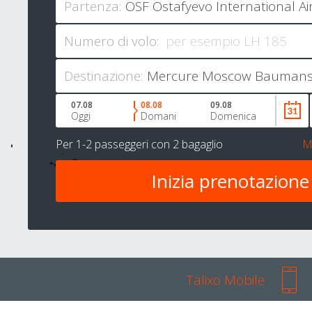
Partenza:
Numero di volo:
Destinazione:
07.08
08.08
09.08
Oggi
Domani
Domenica
Per
1-2 passeggeri
con
2 bagaglio
M
Talixo Mobile