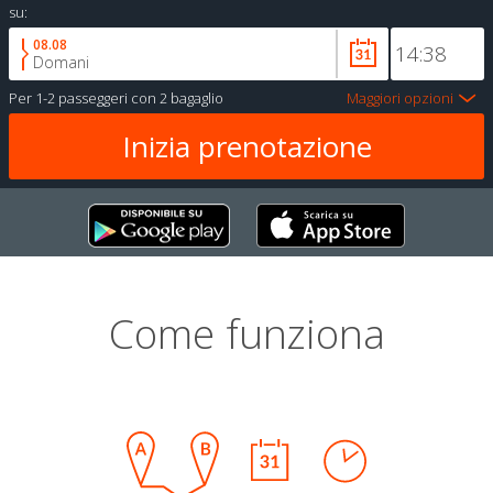
su:
08.08
Domani
Per
1-2 passeggeri
con
2 bagaglio
Maggiori opzioni
Come funziona