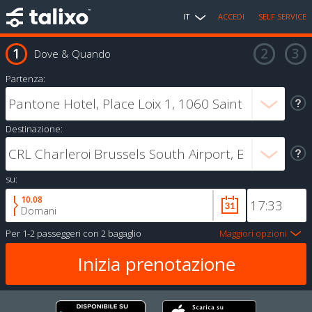
IT
ACCEDI
SELF SERVICE
Dove & Quando
Partenza:
Destinazione:
su:
10.08
Domani
Per
1-2 passeggeri
con
2 bagaglio
Maggiori opzioni