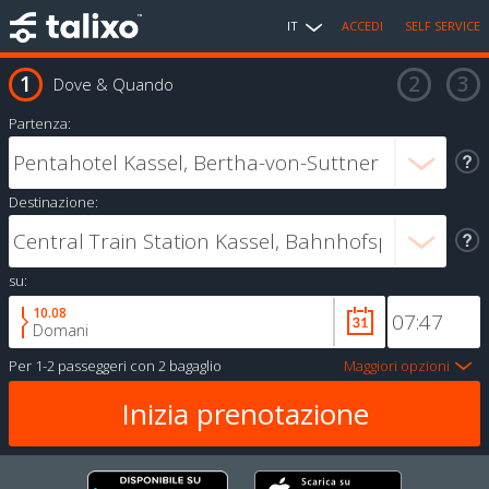
IT
ACCEDI
SELF SERVICE
Dove & Quando
Partenza:
Destinazione:
su:
10.08
Domani
Per
1-2 passeggeri
con
2 bagaglio
Maggiori opzioni