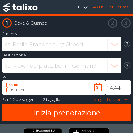
IT
ACCEDI
SELF SERVICE
Dove & Quando
Partenza:
Destinazione:
su:
11.08
Domani
Per
1-2 passeggeri
con
2 bagaglio
Maggiori opzioni