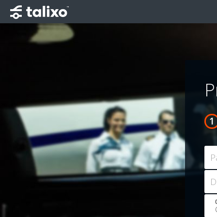
P
P
D