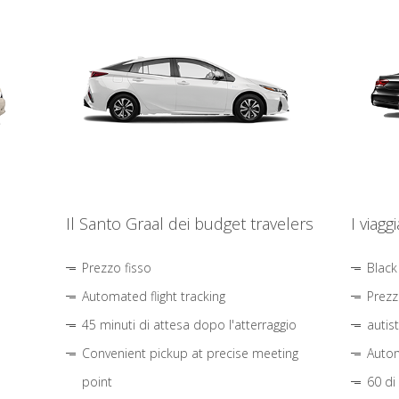
Il Santo Graal dei budget travelers
I viagg
Prezzo fisso
Black
Automated flight tracking
Prezz
45 minuti di attesa dopo l'atterraggio
autis
Convenient pickup at precise meeting
Autom
point
60 di