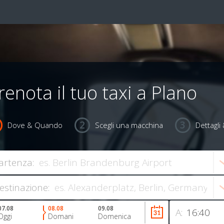
renota il tuo taxi a Plano
Dove & Quando
Scegli una macchina
Dettagl
artenza:
estinazione:
07.08
08.08
09.08
A:
Oggi
Domani
Domenica