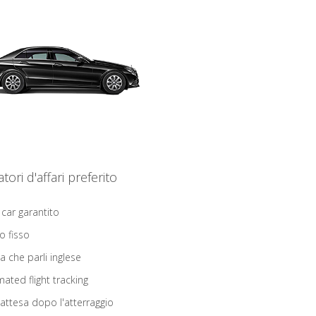
iatori d'affari preferito
 car garantito
o fisso
ta che parli inglese
ated flight tracking
 attesa dopo l'atterraggio