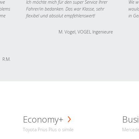
ave
Ich möchte mich für den super Service Ihrer
We we
oblems
Fahrer/in bedanken. Das war Klasse, sehr
would
 me
flexibel und absolut empfehlenswert!
in Ge
M. Vogel, VOGEL Ingenieure
R.M.
Economy+
Busi
Toyota Prius Plus o simile
Mercede