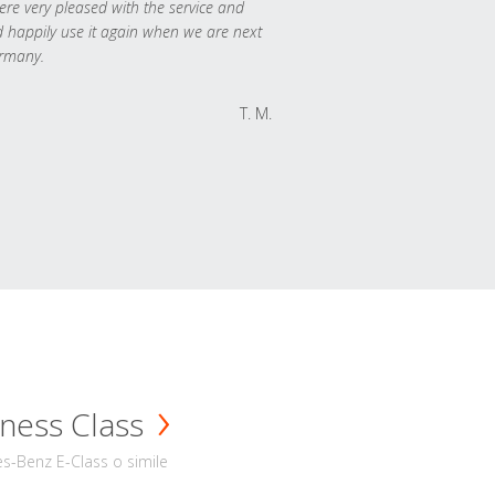
re very pleased with the service and
 happily use it again when we are next
rmany.
T. M.
ness Class
s-Benz E-Class o simile