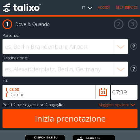
IT
ACCEDI
SELF SERVICE
Dove & Quando
Partenza:
Destinazione:
su:
08.08
Domani
Per
1-2 passeggeri
con
2 bagaglio
Maggiori opzioni