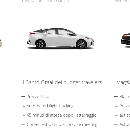
Toyota Prius Plus o simile
Mercede
Il Santo Graal dei budget travelers
I viagg
Prezzo fisso
Black
Automated flight tracking
Prezz
45 minuti di attesa dopo l'atterraggio
autis
Convenient pickup at precise meeting
Autom