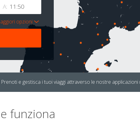
A:
aggiori opzioni
Prenoti e gestisca i tuoi viaggi attraverso le nostre applicazioni 
e funziona