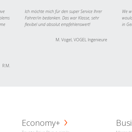
ave
Ich möchte mich für den super Service Ihrer
We we
oblems
Fahrer/in bedanken. Das war Klasse, sehr
would
 me
flexibel und absolut empfehlenswert!
in Ge
M. Vogel, VOGEL Ingenieure
R.M.
Economy+
Busi