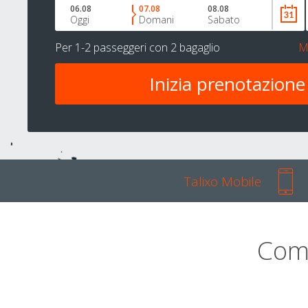
06.08
07.08
08.08
Oggi
Domani
Sabato
Per
1-2 passeggeri
con
2 bagaglio
M
Talixo Mobile
Com