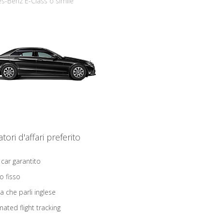
s-Benz E-Class o simile
iatori d'affari preferito
 car garantito
o fisso
ta che parli inglese
ated flight tracking