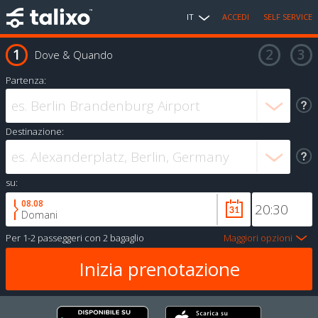
IT
ACCEDI
SELF SERVICE
Dove & Quando
Partenza:
Destinazione:
su:
08.08
Domani
Per
1-2 passeggeri
con
2 bagaglio
Maggiori opzioni