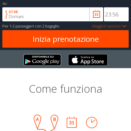
su:
07.08
Domani
Per
1-2 passeggeri
con
2 bagaglio
Maggiori opzioni
Come funziona