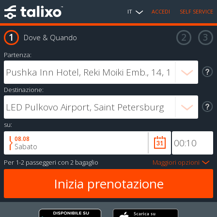
IT
ACCEDI
SELF SERVICE
Dove & Quando
Partenza:
Destinazione:
su:
08.08
Sabato
Per
1-2 passeggeri
con
2 bagaglio
Maggiori opzioni