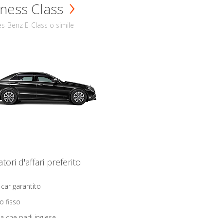
ness Class
s-Benz E-Class o simile
iatori d'affari preferito
 car garantito
o fisso
ta che parli inglese