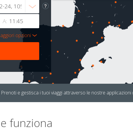
A:
aggiori opzioni
Prenoti e gestisca i tuoi viaggi attraverso le nostre applicazioni 
e funziona