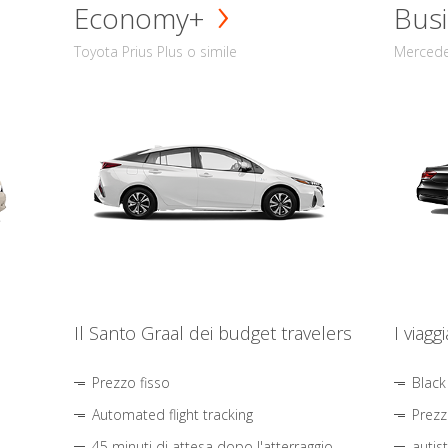
Economy+
Busi
Toyota Prius Plus o simile
Mercede
Il Santo Graal dei budget travelers
I viagg
Prezzo fisso
Black
Automated flight tracking
Prezz
45 minuti di attesa dopo l'atterraggio
autis