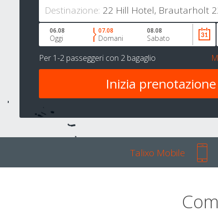
Destinazione:
06.08
07.08
08.08
Oggi
Domani
Sabato
Per
1-2 passeggeri
con
2 bagaglio
M
Talixo Mobile
Com