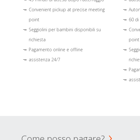
Convenient pickup at precise meeting
Autom
point
60 di
Seggiolini per bambini disponibili su
Conve
richiesta
point
Pagamento online e offline
Seggi
assistenza 24/7
richie
Pagam
assis
Come posso pagare?