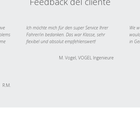
Feedback del cliente
ave
Ich möchte mich für den super Service Ihrer
We we
oblems
Fahrer/in bedanken. Das war Klasse, sehr
would
 me
flexibel und absolut empfehlenswert!
in Ge
M. Vogel, VOGEL Ingenieure
R.M.