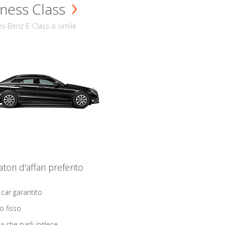
ness Class
s-Benz E-Class o simile
iatori d'affari preferito
 car garantito
o fisso
ta che parli inglese