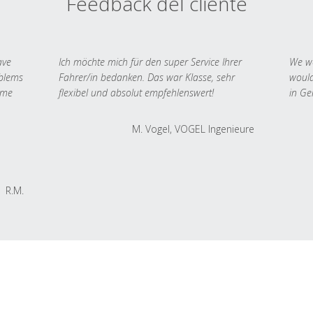
Feedback del cliente
ave
Ich möchte mich für den super Service Ihrer
We we
oblems
Fahrer/in bedanken. Das war Klasse, sehr
would
 me
flexibel und absolut empfehlenswert!
in Ge
M. Vogel, VOGEL Ingenieure
R.M.