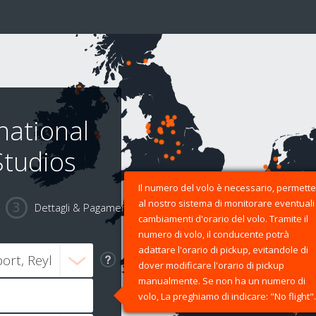
national
Studios
Il numero del volo è necessario, permette
al nostro sistema di monitorare eventuali
Dettagli & Pagamento
cambiamenti d'orario del volo. Tramite il
numero di volo, il conducente potrà
adattare l'orario di pickup, evitandole di
dover modificare l'orario di pickup
manualmente. Se non ha un numero di
volo, La preghiamo di indicare: "No flight".