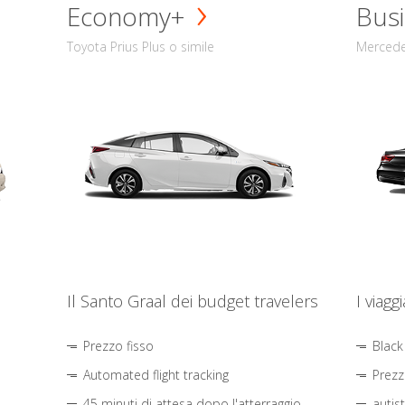
Economy+
Busi
Toyota Prius Plus o simile
Mercede
Il Santo Graal dei budget travelers
I viagg
Prezzo fisso
Black
Automated flight tracking
Prezz
45 minuti di attesa dopo l'atterraggio
autis