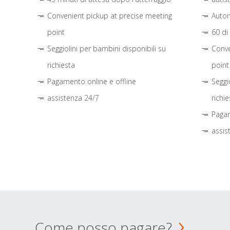
Convenient pickup at precise meeting
Autom
point
60 di
Seggiolini per bambini disponibili su
Conve
richiesta
point
Pagamento online e offline
Seggi
assistenza 24/7
richie
Pagam
assis
Come posso pagare?