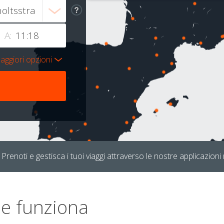
A:
aggiori opzioni
Prenoti e gestisca i tuoi viaggi attraverso le nostre applicazioni 
e funziona