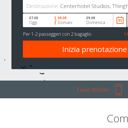
Destinazione:
07.08
08.08
09.08
Oggi
Domani
Domenica
Per
1-2 passeggeri
con
2 bagaglio
M
Talixo Mobile
Com