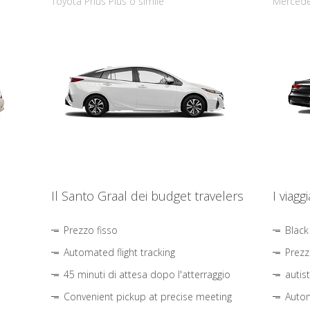
Toyota Prius Plus o simile
Mercede
Il Santo Graal dei budget travelers
I viagg
Prezzo fisso
Black
Automated flight tracking
Prezz
45 minuti di attesa dopo l'atterraggio
autis
Convenient pickup at precise meeting
Autom