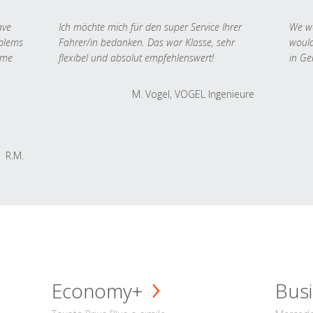
ave
Ich möchte mich für den super Service Ihrer
We we
oblems
Fahrer/in bedanken. Das war Klasse, sehr
would
 me
flexibel und absolut empfehlenswert!
in Ge
M. Vogel, VOGEL Ingenieure
R.M.
Economy+
Busi