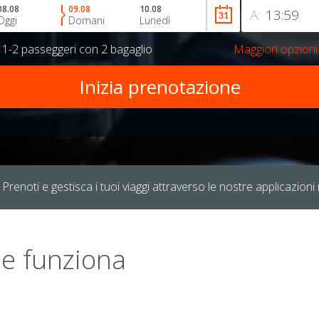
08.08
09.08
10.08
A:
Oggi
Domani
Lunedì
r
1-2 passeggeri
con
2 bagaglio
Maggiori opzioni
Prenoti e gestisca i tuoi viaggi attraverso le nostre applicazioni 
e funziona