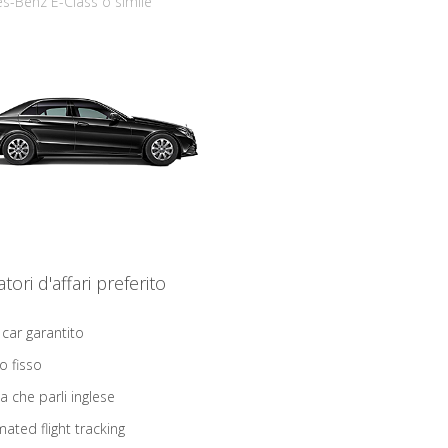
s-Benz E-Class o simile
iatori d'affari preferito
 car garantito
o fisso
ta che parli inglese
ated flight tracking