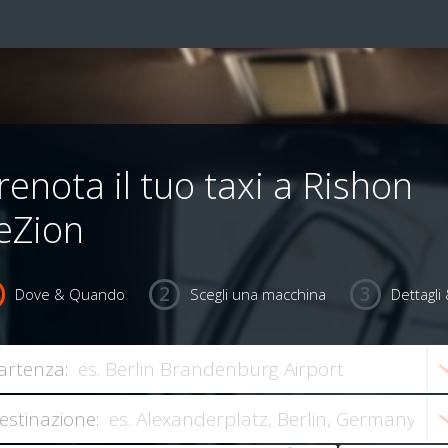
renota il tuo taxi a Rishon
eZion
Dove & Quando
Scegli una macchina
Dettagl
artenza:
estinazione: