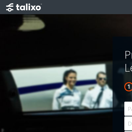
P
L
P
D