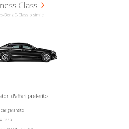
ness Class
s-Benz E-Class o simile
iatori d'affari preferito
 car garantito
o fisso
ta che parli inglese