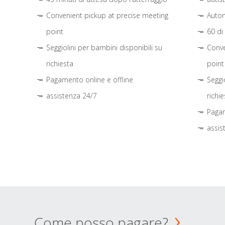
Convenient pickup at precise meeting
Autom
point
60 di
Seggiolini per bambini disponibili su
Conve
richiesta
point
Pagamento online e offline
Seggi
assistenza 24/7
richie
Pagam
assis
Come posso pagare?