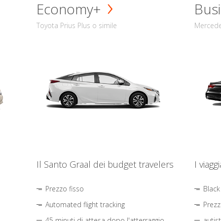
Economy+
Busi
Toyota Prius Plus o simile
Mercede
Il Santo Graal dei budget travelers
I viagg
Prezzo fisso
Black
Automated flight tracking
Prezz
45 minuti di attesa dopo l'atterraggio
autis