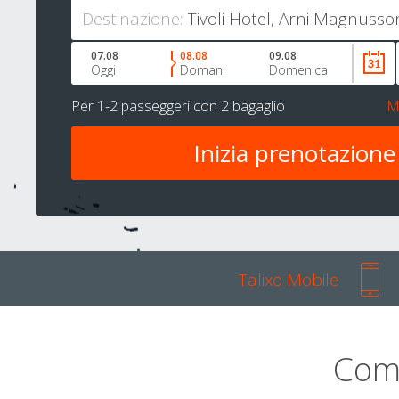
Destinazione:
07.08
08.08
09.08
Oggi
Domani
Domenica
Per
1-2 passeggeri
con
2 bagaglio
M
Talixo Mobile
Com