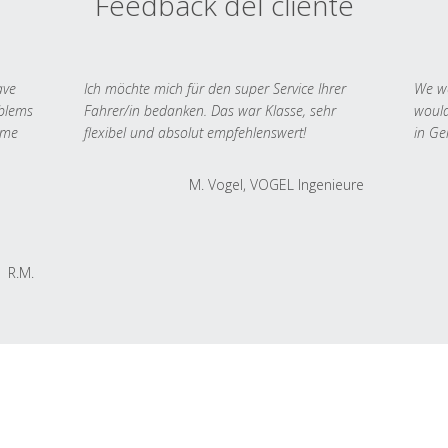
Feedback del cliente
ave
Ich möchte mich für den super Service Ihrer
We we
oblems
Fahrer/in bedanken. Das war Klasse, sehr
would
 me
flexibel und absolut empfehlenswert!
in Ge
M. Vogel, VOGEL Ingenieure
R.M.