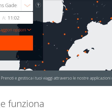
A:
aggiori opzioni
Prenoti e gestisca i tuoi viaggi attraverso le nostre applicazioni 
e funziona