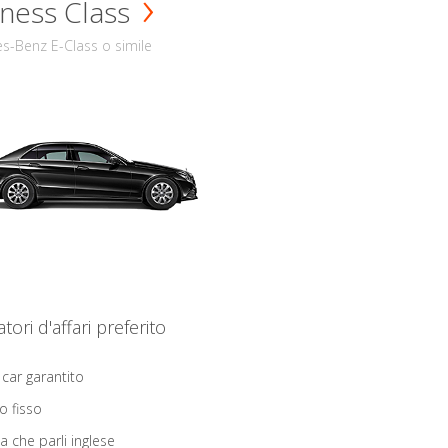
ness Class
s-Benz E-Class o simile
iatori d'affari preferito
 car garantito
o fisso
ta che parli inglese