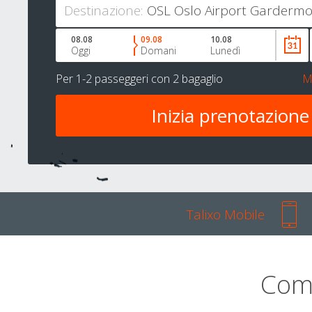
Destinazione:
08.08
09.08
10.08
Oggi
Domani
Lunedì
Per
1-2 passeggeri
con
2 bagaglio
M
Talixo Mobile
Com