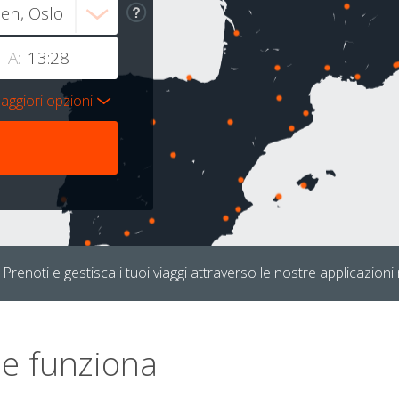
A:
aggiori opzioni
Prenoti e gestisca i tuoi viaggi attraverso le nostre applicazioni 
e funziona