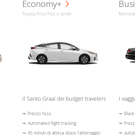
Economy+
Busi
Toyota Prius Plus o simile
Mercede
Il Santo Graal dei budget travelers
I viagg
Prezzo fisso
Black
Automated flight tracking
Prezz
45 minuti di attesa dopo l'atterraggio
autis