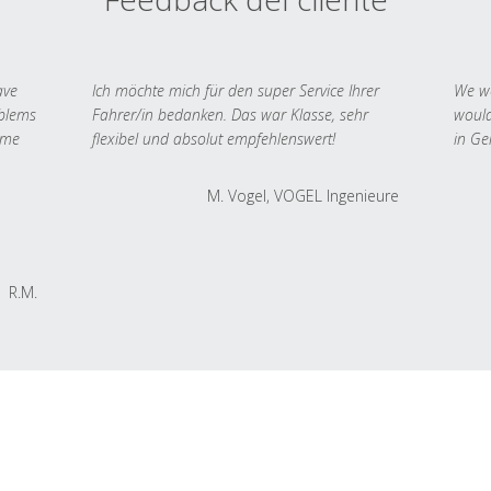
ave
Ich möchte mich für den super Service Ihrer
We we
oblems
Fahrer/in bedanken. Das war Klasse, sehr
would
 me
flexibel und absolut empfehlenswert!
in Ge
M. Vogel, VOGEL Ingenieure
R.M.