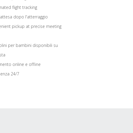
ated flight tracking
 attesa dopo l'atterraggio
nient pickup at precise meeting
olini per bambini disponibili su
sta
ento online e offline
tenza 24/7