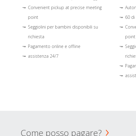
Convenient pickup at precise meeting
Autom
point
60 di
Seggiolini per bambini disponibili su
Conve
richiesta
point
Pagamento online e offline
Seggi
assistenza 24/7
richie
Pagam
assis
Come posso pagare?