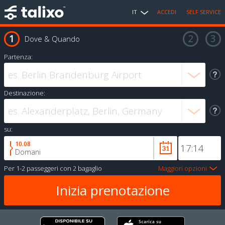
IT
ACCEDI
SELF SERVICE
Dove & Quando
Partenza:
Destinazione:
su:
10.08
Domani
Per
1-2 passeggeri
con
2 bagaglio
Maggiori opzioni