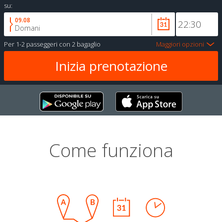
su:
09.08
Domani
Per
1-2 passeggeri
con
2 bagaglio
Maggiori opzioni
Come funziona