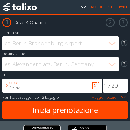
IT
ACCEDI
SELF SERVICE
Dove & Quando
Partenza:
Destinazione:
su:
09.08
Domani
Per
1-2 passeggeri
con
2 bagaglio
Maggiori opzioni