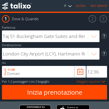
IT
ACCEDI
SELF SERVICE
Dove & Quando
Partenza:
Destinazione:
su:
11.08
Domani
Per
1-2 passeggeri
con
2 bagaglio
Maggiori opzioni