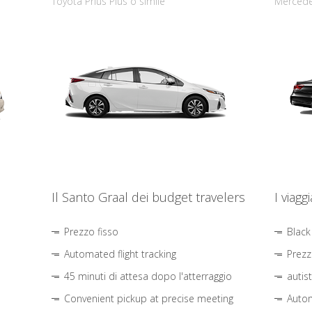
Toyota Prius Plus o simile
Mercede
Il Santo Graal dei budget travelers
I viagg
Prezzo fisso
Black
Automated flight tracking
Prezz
45 minuti di attesa dopo l'atterraggio
autis
Convenient pickup at precise meeting
Autom