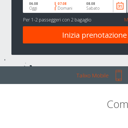
06.08
07.08
08.08
Oggi
Domani
Sabato
Per
1-2 passeggeri
con
2 bagaglio
M
Talixo Mobile
Com