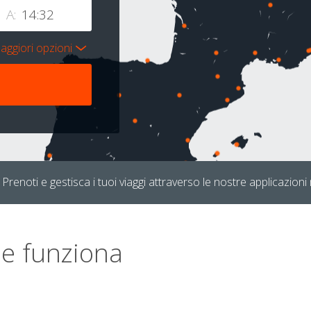
A:
aggiori opzioni
Prenoti e gestisca i tuoi viaggi attraverso le nostre applicazioni 
e funziona