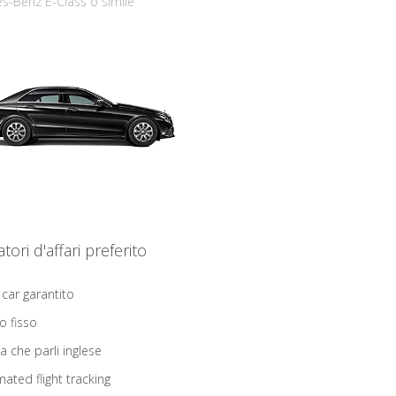
s-Benz E-Class o simile
iatori d'affari preferito
 car garantito
o fisso
ta che parli inglese
ated flight tracking