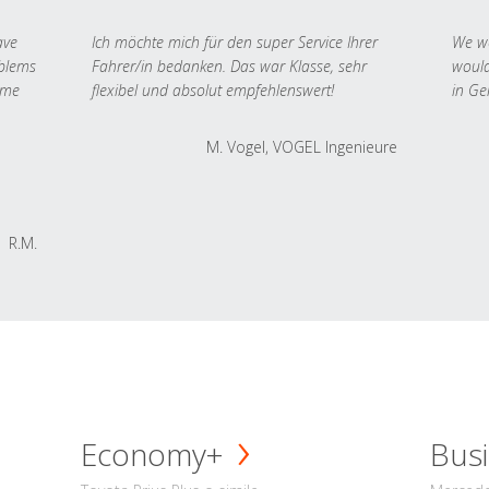
ave
Ich möchte mich für den super Service Ihrer
We we
oblems
Fahrer/in bedanken. Das war Klasse, sehr
would
 me
flexibel und absolut empfehlenswert!
in Ge
M. Vogel, VOGEL Ingenieure
R.M.
Economy+
Busi