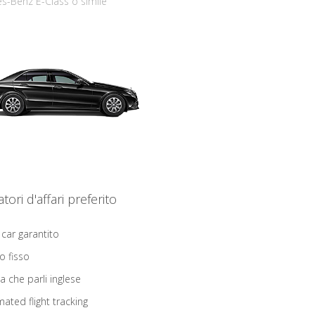
s-Benz E-Class o simile
iatori d'affari preferito
 car garantito
o fisso
ta che parli inglese
ated flight tracking