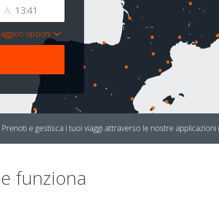
A:
aggiori opzioni
Prenoti e gestisca i tuoi viaggi attraverso le nostre applicazioni 
e funziona