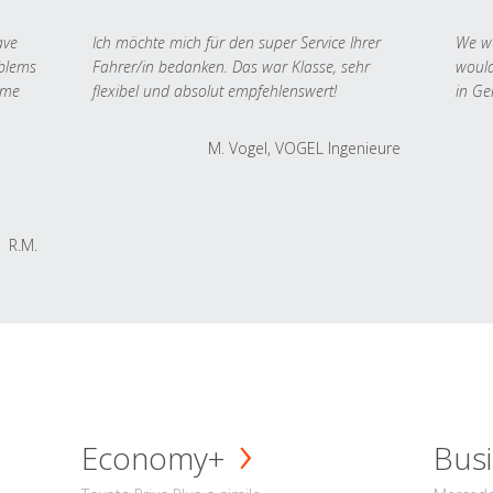
ave
Ich möchte mich für den super Service Ihrer
We we
oblems
Fahrer/in bedanken. Das war Klasse, sehr
would
 me
flexibel und absolut empfehlenswert!
in Ge
M. Vogel, VOGEL Ingenieure
R.M.
Economy+
Busi