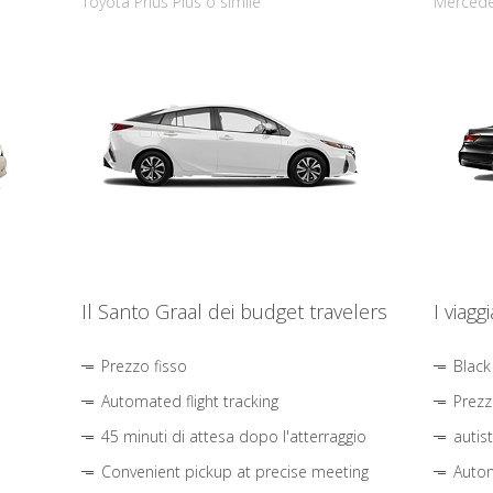
Toyota Prius Plus o simile
Mercede
Il Santo Graal dei budget travelers
I viagg
Prezzo fisso
Black
Automated flight tracking
Prezz
45 minuti di attesa dopo l'atterraggio
autis
Convenient pickup at precise meeting
Autom