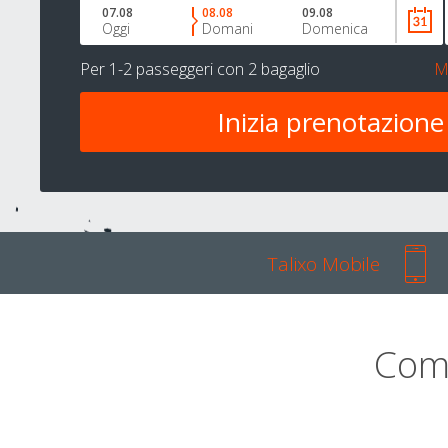
07.08
08.08
09.08
Oggi
Domani
Domenica
Per
1-2 passeggeri
con
2 bagaglio
M
Talixo Mobile
Com