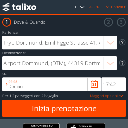
IT
ACCEDI
SELF SERVICE
Dove & Quando
Partenza:
Destinazione:
su:
09.08
Domani
Per
1-2 passeggeri
con
2 bagaglio
Maggiori opzioni