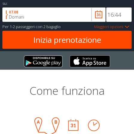
su:
07.08
Domani
Per
1-2 passeggeri
con
2 bagaglio
Maggiori opzioni
Come funziona