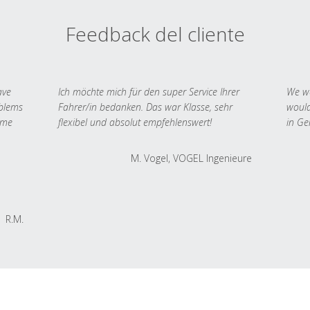
Feedback del cliente
ave
Ich möchte mich für den super Service Ihrer
We we
oblems
Fahrer/in bedanken. Das war Klasse, sehr
would
 me
flexibel und absolut empfehlenswert!
in Ge
M. Vogel, VOGEL Ingenieure
R.M.