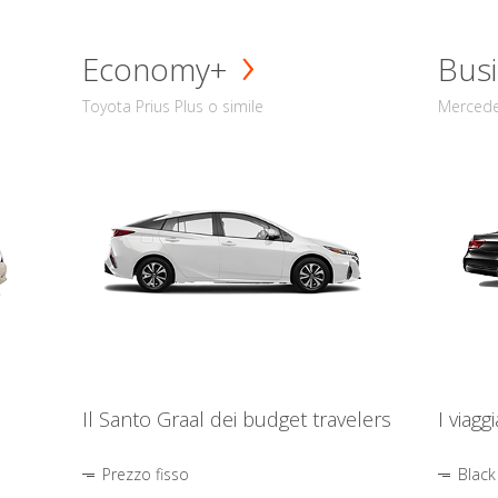
Economy+
Busi
Toyota Prius Plus o simile
Mercede
Il Santo Graal dei budget travelers
I viagg
Prezzo fisso
Black