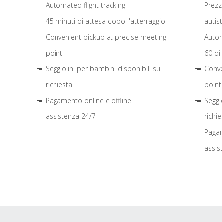
Automated flight tracking
Prezz
45 minuti di attesa dopo l'atterraggio
autis
Convenient pickup at precise meeting
Autom
point
60 di
Seggiolini per bambini disponibili su
Conve
richiesta
point
Pagamento online e offline
Seggi
assistenza 24/7
richie
Pagam
assis