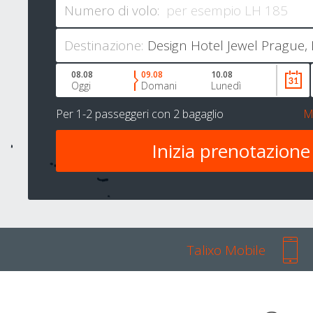
Numero di volo:
Destinazione:
08.08
09.08
10.08
Oggi
Domani
Lunedì
Per
1-2 passeggeri
con
2 bagaglio
M
Talixo Mobile