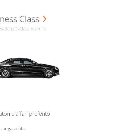
ness Class
s-Benz E-Class o simile
iatori d'affari preferito
 car garantito