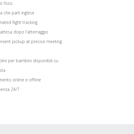
o fisso
ta che parli inglese
ated flight tracking
 attesa dopo l'atterraggio
nient pickup at precise meeting
olini per bambini disponibili su
sta
ento online e offline
tenza 24/7