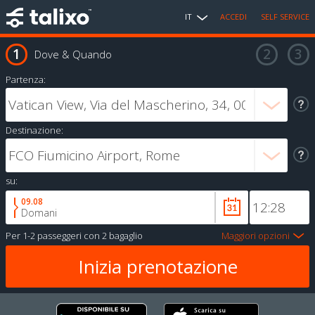
IT
ACCEDI
SELF SERVICE
Dove & Quando
Partenza:
Destinazione:
su:
09.08
Domani
Per
1-2 passeggeri
con
2 bagaglio
Maggiori opzioni