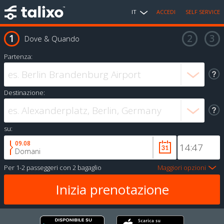
IT
ACCEDI
SELF SERVICE
Dove & Quando
Partenza:
Destinazione:
su:
09.08
Domani
Per
1-2 passeggeri
con
2 bagaglio
Maggiori opzioni