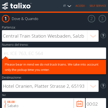
IT
ACCEDI
SELF SERVICE
Dove & Quando
Partenza:
Numero del treno:
Please bear in mind we do not track trains. We take into account
only the pickup time you enter.
Destinazione:
su:
08.08
Sabato