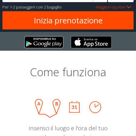
Per
1-2 passeggeri
con
2 bagaglio
Maggiori opzioni
Come funziona
Inserisci il luogo e l'ora del tuo