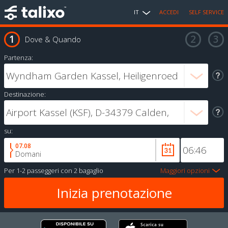
IT
ACCEDI
SELF SERVICE
Dove & Quando
Partenza:
Destinazione:
su:
07.08
Domani
Per
1-2 passeggeri
con
2 bagaglio
Maggiori opzioni