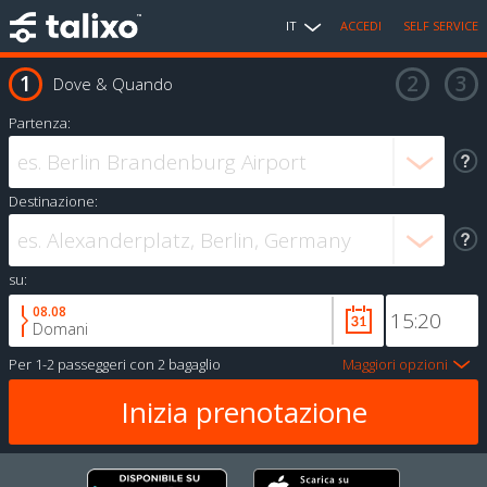
IT
ACCEDI
SELF SERVICE
Dove & Quando
Partenza:
Destinazione:
su:
08.08
Domani
Per
1-2 passeggeri
con
2 bagaglio
Maggiori opzioni