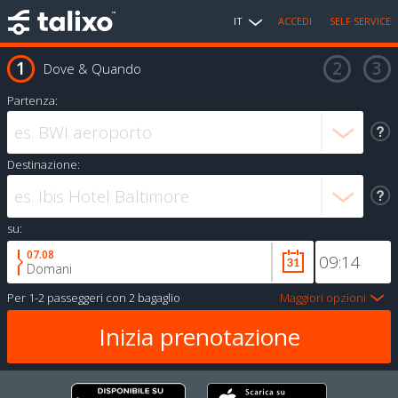
IT
ACCEDI
SELF SERVICE
Dove & Quando
Partenza:
Destinazione:
su:
07.08
Domani
Per
1-2 passeggeri
con
2 bagaglio
Maggiori opzioni