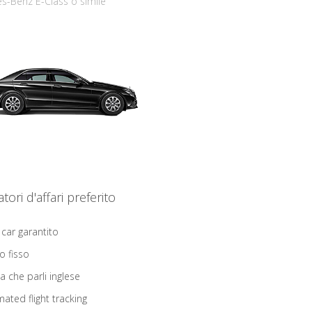
s-Benz E-Class o simile
iatori d'affari preferito
 car garantito
o fisso
ta che parli inglese
ated flight tracking