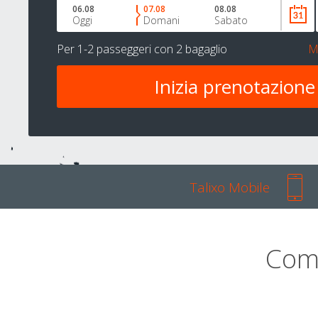
06.08
07.08
08.08
Oggi
Domani
Sabato
Per
1-2 passeggeri
con
2 bagaglio
M
Talixo Mobile
Com