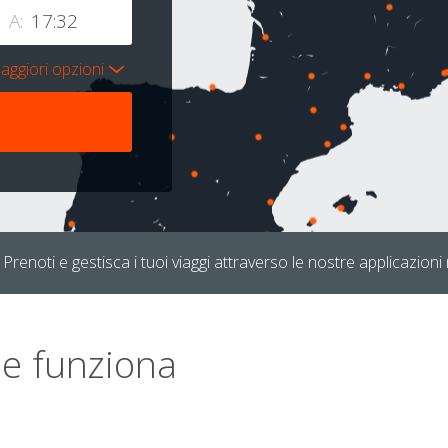
A:
aggiori opzioni
Prenoti e gestisca i tuoi viaggi attraverso le nostre applicazioni 
e funziona