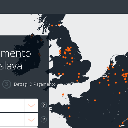
rimento
islava
Dettagli & Pagamento