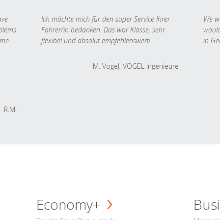
ave
Ich möchte mich für den super Service Ihrer
We we
oblems
Fahrer/in bedanken. Das war Klasse, sehr
would
 me
flexibel und absolut empfehlenswert!
in Ge
M. Vogel, VOGEL Ingenieure
R.M.
Economy+
Busi