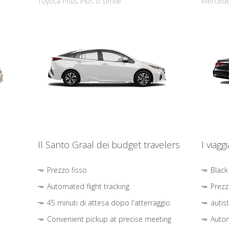
Toyota Prius Plus o simile
Mercede
Il Santo Graal dei budget travelers
I viagg
Prezzo fisso
Black
Automated flight tracking
Prezz
45 minuti di attesa dopo l'atterraggio
autis
Convenient pickup at precise meeting
Autom