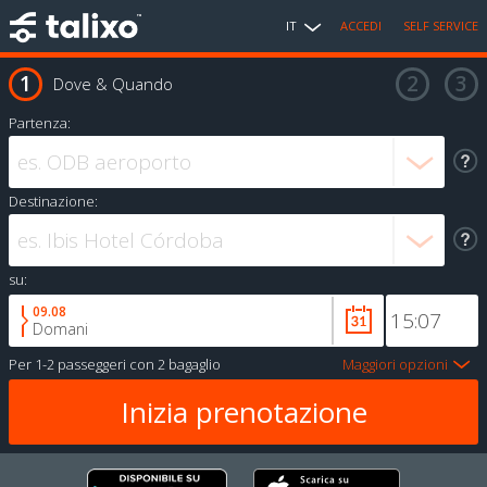
IT
ACCEDI
SELF SERVICE
Dove & Quando
Partenza:
Destinazione:
su:
09.08
Domani
Per
1-2 passeggeri
con
2 bagaglio
Maggiori opzioni