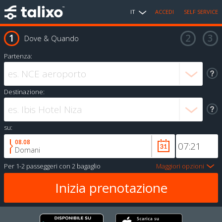
IT
ACCEDI
SELF SERVICE
Dove & Quando
Partenza:
Destinazione:
su:
08.08
Domani
Per
1-2 passeggeri
con
2 bagaglio
Maggiori opzioni