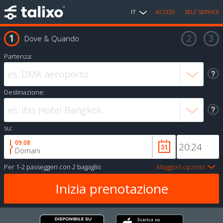
IT
ACCEDI
SELF SERVICE
Dove & Quando
Partenza:
Destinazione:
su:
09.08
Domani
Per
1-2 passeggeri
con
2 bagaglio
Maggiori opzioni