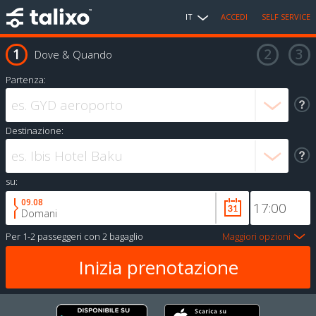
IT
ACCEDI
SELF SERVICE
Dove & Quando
Partenza:
Destinazione:
su:
09.08
Domani
Per
1-2 passeggeri
con
2 bagaglio
Maggiori opzioni