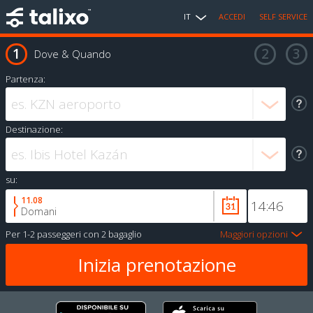
IT
ACCEDI
SELF SERVICE
Dove & Quando
Partenza:
Destinazione:
su:
11.08
Domani
Per
1-2 passeggeri
con
2 bagaglio
Maggiori opzioni