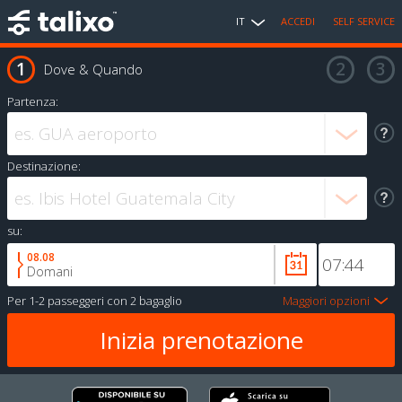
IT
ACCEDI
SELF SERVICE
Dove & Quando
Partenza:
Destinazione:
su:
08.08
Domani
Per
1-2 passeggeri
con
2 bagaglio
Maggiori opzioni