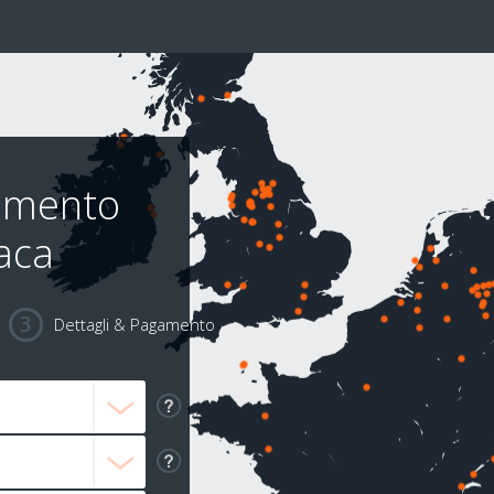
rimento
naca
Dettagli & Pagamento