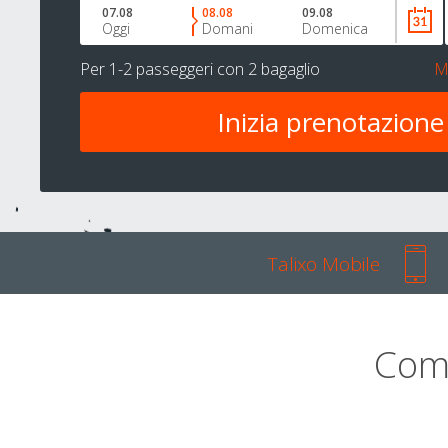
07.08
08.08
09.08
Oggi
Domani
Domenica
Per
1-2 passeggeri
con
2 bagaglio
M
Talixo Mobile
Com