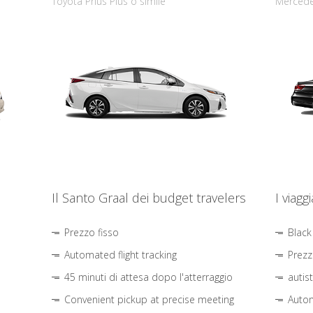
Toyota Prius Plus o simile
Mercede
Il Santo Graal dei budget travelers
I viagg
Prezzo fisso
Black
Automated flight tracking
Prezz
45 minuti di attesa dopo l'atterraggio
autis
Convenient pickup at precise meeting
Autom