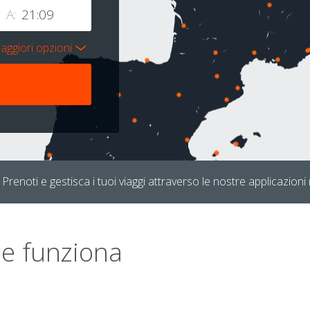
A:
aggiori opzioni
Prenoti e gestisca i tuoi viaggi attraverso le nostre applicazioni 
e funziona