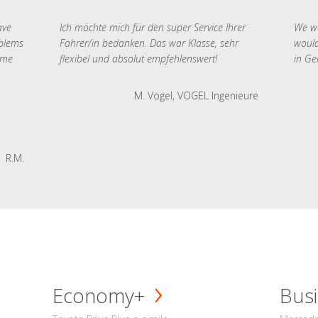
ave
Ich möchte mich für den super Service Ihrer
We we
oblems
Fahrer/in bedanken. Das war Klasse, sehr
would
 me
flexibel und absolut empfehlenswert!
in Ge
M. Vogel, VOGEL Ingenieure
R.M.
Economy+
Busi