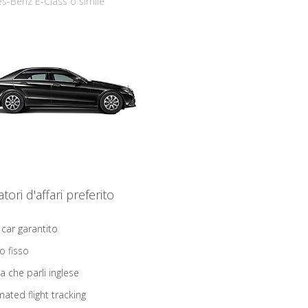
s-Benz E-Class o simile
iatori d'affari preferito
 car garantito
o fisso
ta che parli inglese
ated flight tracking