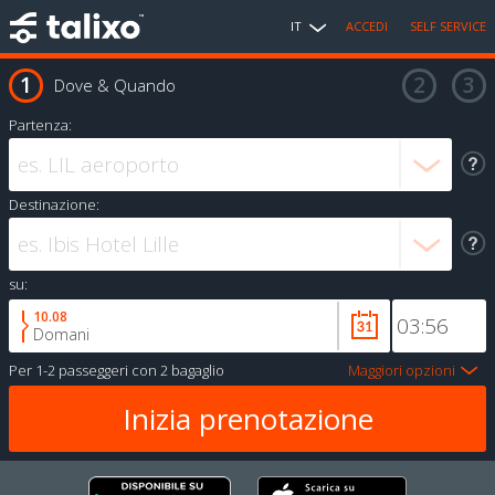
IT
ACCEDI
SELF SERVICE
Dove & Quando
Partenza:
Destinazione:
su:
10.08
Domani
Per
1-2 passeggeri
con
2 bagaglio
Maggiori opzioni