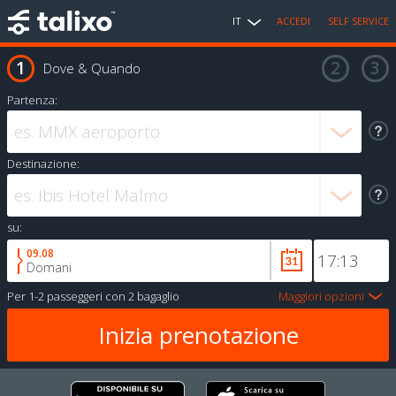
IT
ACCEDI
SELF SERVICE
Dove & Quando
Partenza:
Destinazione:
su:
09.08
Domani
Per
1-2 passeggeri
con
2 bagaglio
Maggiori opzioni