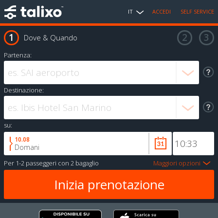
IT
ACCEDI
SELF SERVICE
Dove & Quando
Partenza:
Destinazione:
su:
10.08
Domani
Per
1-2 passeggeri
con
2 bagaglio
Maggiori opzioni