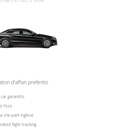
s-Benz E-Class o simile
iatori d'affari preferito
 car garantito
o fisso
ta che parli inglese
ated flight tracking