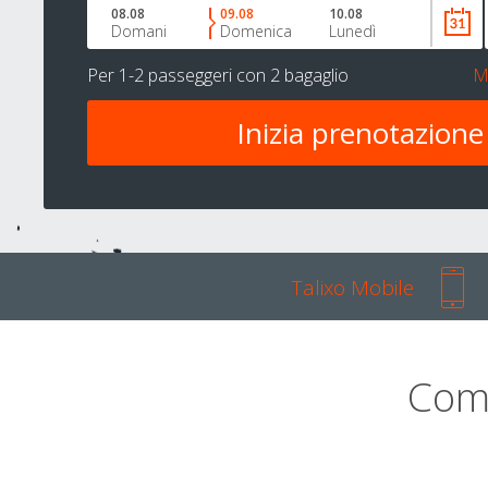
08.08
09.08
10.08
Domani
Domenica
Lunedì
Per
1-2 passeggeri
con
2 bagaglio
M
Talixo Mobile
Com