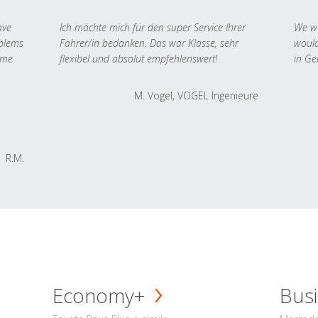
ave
Ich möchte mich für den super Service Ihrer
We we
oblems
Fahrer/in bedanken. Das war Klasse, sehr
would
 me
flexibel und absolut empfehlenswert!
in Ge
M. Vogel, VOGEL Ingenieure
R.M.
Economy+
Busi