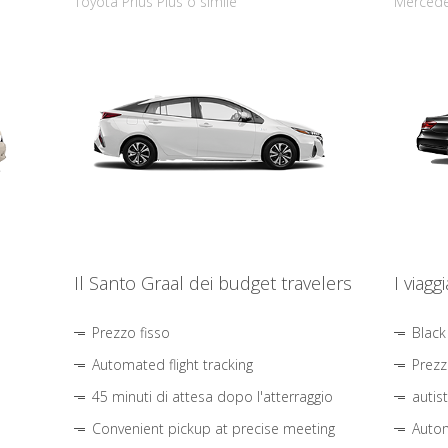
Toyota Prius Plus o simile
Mercede
Il Santo Graal dei budget travelers
I viagg
Prezzo fisso
Black
Automated flight tracking
Prezz
45 minuti di attesa dopo l'atterraggio
autis
Convenient pickup at precise meeting
Autom