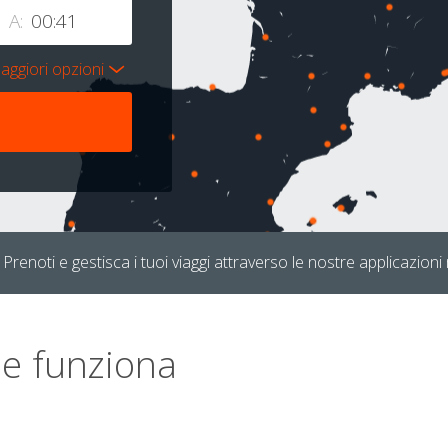
A:
aggiori opzioni
Prenoti e gestisca i tuoi viaggi attraverso le nostre applicazioni 
e funziona