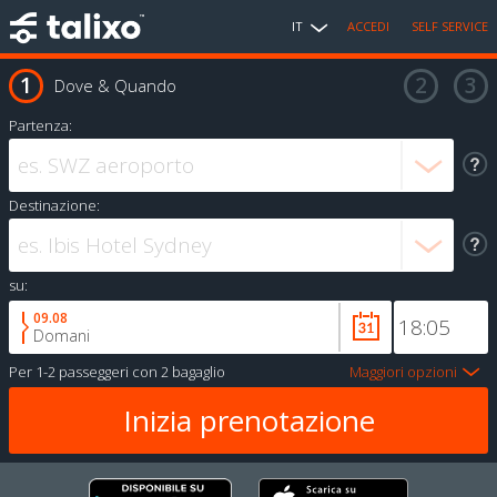
IT
ACCEDI
SELF SERVICE
Dove & Quando
Partenza:
Destinazione:
su:
09.08
Domani
Per
1-2 passeggeri
con
2 bagaglio
Maggiori opzioni